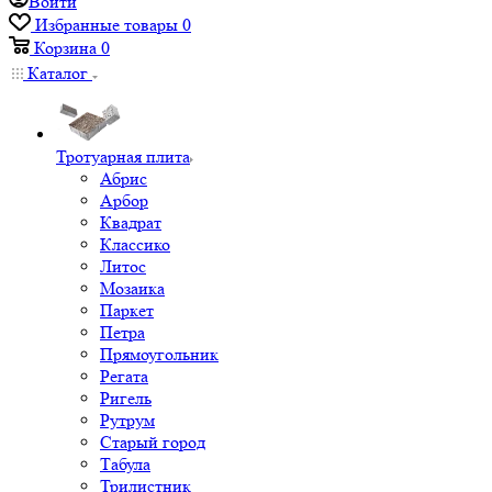
Войти
Избранные товары
0
Корзина
0
Каталог
Тротуарная плита
Абрис
Арбор
Квадрат
Классико
Литос
Мозаика
Паркет
Петра
Прямоугольник
Регата
Ригель
Рутрум
Старый город
Табула
Трилистник