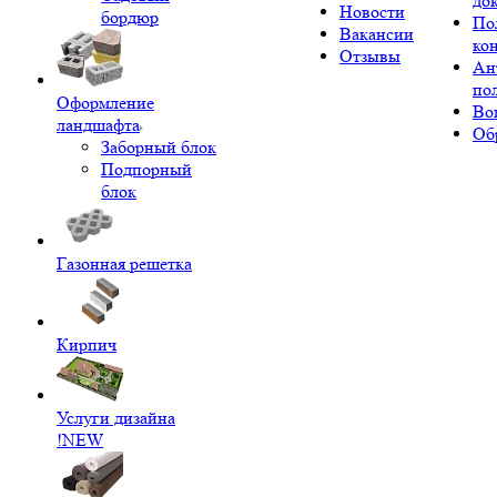
до
Новости
бордюр
По
Вакансии
ко
Отзывы
Ан
по
Оформление
Во
ландшафта
Об
Заборный блок
Подпорный
блок
Газонная решетка
Кирпич
Услуги дизайна
!NEW