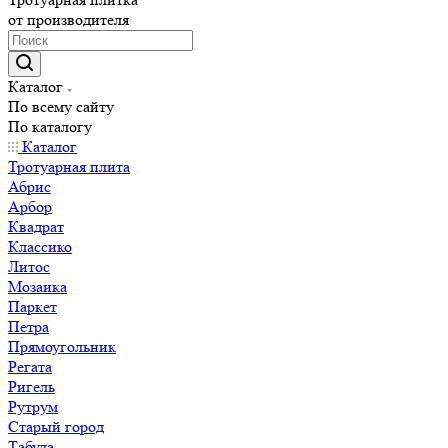
от производителя
Каталог
По всему сайту
По каталогу
Каталог
Тротуарная плита
Абрис
Арбор
Квадрат
Классико
Литос
Мозаика
Паркет
Петра
Прямоугольник
Регата
Ригель
Рутрум
Старый город
Табула