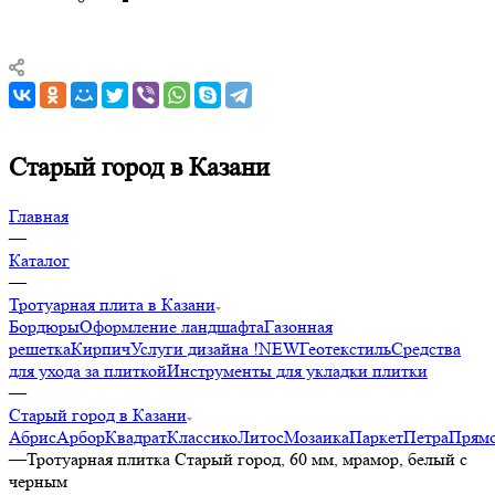
Старый город в Казани
Главная
—
Каталог
—
Тротуарная плита в Казани
Бордюры
Оформление ландшафта
Газонная
решетка
Кирпич
Услуги дизайна !NEW
Геотекстиль
Средства
для ухода за плиткой
Инструменты для укладки плитки
—
Старый город в Казани
Абрис
Арбор
Квадрат
Классико
Литос
Мозаика
Паркет
Петра
Прямо
—
Тротуарная плитка Старый город, 60 мм, мрамор, белый с
черным