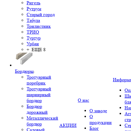
Ригель
Рутрум
Старый город
Табула
Трилистник
ТРИО
Туртур
Урбан
+ ЕЩЕ 8
Бордюры
Тротуарный
Информ
поребрик
Тротуарный
Оп
шарнирный
Шк
О нас
бордюр
бл
Бордюр
На
О заводе
дорожный
Ат
О
Металлический
ст
продукции
бордюр
АКЦИИ
Се
Блог
Садовый