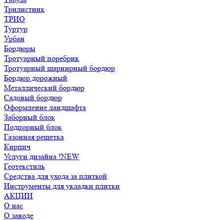
Трилистник
ТРИО
Туртур
Урбан
Бордюры
Тротуарный поребрик
Тротуарный шарнирный бордюр
Бордюр дорожный
Металлический бордюр
Садовый бордюр
Оформление ландшафта
Заборный блок
Подпорный блок
Газонная решетка
Кирпич
Услуги дизайна !NEW
Геотекстиль
Средства для ухода за плиткой
Инструменты для укладки плитки
АКЦИИ
О нас
О заводе