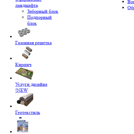
Во
ландшафта
Об
Заборный блок
Подпорный
блок
Газонная решетка
Кирпич
Услуги дизайна
!NEW
Геотекстиль