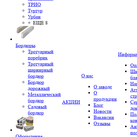
ТРИО
Туртур
Урбан
+ ЕЩЕ 8
Бордюры
Тротуарный
Информ
поребрик
Тротуарный
Оп
шарнирный
Шк
О нас
бордюр
бл
Бордюр
На
О заводе
дорожный
Ат
О
Металлический
ст
продукции
бордюр
АКЦИИ
Се
Блог
Садовый
до
Новости
бордюр
По
Вакансии
ко
Отзывы
Ан
по
Оформление