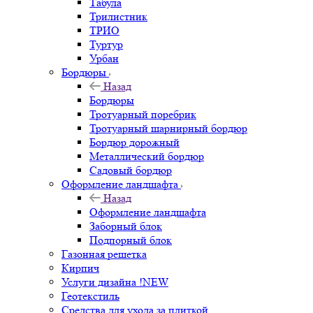
Табула
Трилистник
ТРИО
Туртур
Урбан
Бордюры
Назад
Бордюры
Тротуарный поребрик
Тротуарный шарнирный бордюр
Бордюр дорожный
Металлический бордюр
Садовый бордюр
Оформление ландшафта
Назад
Оформление ландшафта
Заборный блок
Подпорный блок
Газонная решетка
Кирпич
Услуги дизайна !NEW
Геотекстиль
Средства для ухода за плиткой