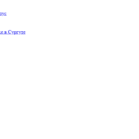
пус
е в Сургуте