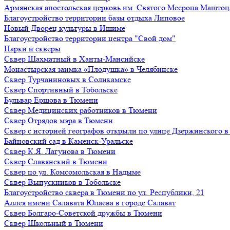
Армянская апостольская церковь им. Святого Месропа Маштоц
Благоустройство территории базы отдыха Липовое
Нoвый Двoрeц культуры в Ишимe
Благоустройство территории центра "Свой дом"
Парки и скверы
Сквер Шахматный в Ханты-Мансийске
Монастырская заимка «Плодушка» в Челябинске
Сквер Турчаниновых в Соликамске
Сквер Спортивный в Тобольске
Бульвар Ершова в Тюмени
Сквер Медицинских работников в Тюмени
Сквер Отрядов мэра в Тюмени
Сквер с историей географов открыли по улице Дзержинского 
Байновский сад в Каменск-Уральске
Сквер К.Я. Лагунова в Тюмени
Сквер Славянский в Тюмени
Сквер по ул. Комсомольская в Надыме
Сквер Выпускников в Тобольске
Благоустройство сквера в Тюмени по ул. Республики, 21
Аллея имени Салавата Юлаева в городе Салават
Сквер Болгаро-Советской дружбы в Тюмени
Сквер Школьный в Тюмени