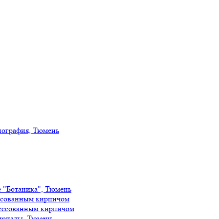
иография, Тюмень
е "Ботаника", Тюмень
ссованным кирпичом
ессованным кирпичом
ириады, Тюмень