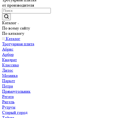
от производителя
Каталог
По всему сайту
По каталогу
Каталог
Тротуарная плита
Абрис
Арбор
Квадрат
Классико
Литос
Мозаика
Паркет
Петра
Прямоугольник
Регата
Ригель
Рутрум
Старый город
Табула