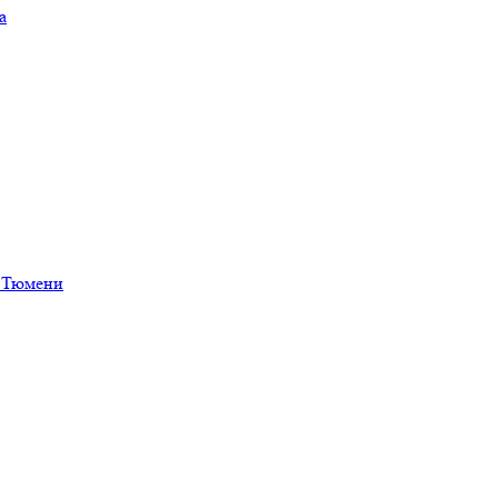
а
в Тюмени