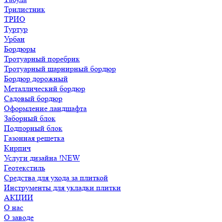
Трилистник
ТРИО
Туртур
Урбан
Бордюры
Тротуарный поребрик
Тротуарный шарнирный бордюр
Бордюр дорожный
Металлический бордюр
Садовый бордюр
Оформление ландшафта
Заборный блок
Подпорный блок
Газонная решетка
Кирпич
Услуги дизайна !NEW
Геотекстиль
Средства для ухода за плиткой
Инструменты для укладки плитки
АКЦИИ
О нас
О заводе