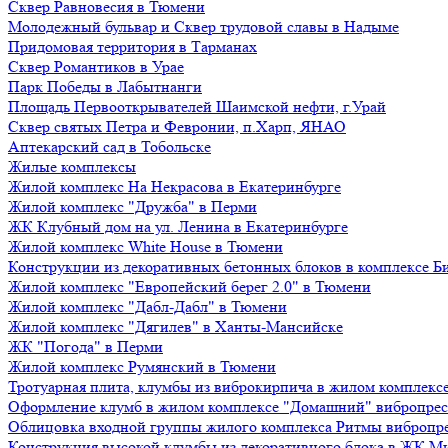
Сквер Равновесия в Тюмени
Молодежный бульвар и Сквер трудовой славы в Надыме
Придомовая территория в Тарманах
Сквер Романтиков в Урае
Парк Победы в Лабытнанги
Площадь Первооткрывателей Шаимской нефти, г.Урай
Сквер святых Петра и Февронии, п.Харп, ЯНАО
Аптекарский сад в Тобольске
Жилые комплексы
Жилой комплекс На Некрасова в Екатеринбурге
Жилой комплекс "Дружба" в Перми
ЖК Клубный дом на ул. Ленина в Екатеринбурге
Жилой комплекс White House в Тюмени
Конструкции из декоративных бетонных блоков в комплексе Б
Жилой комплекс "Европейский берег 2.0" в Тюмени
Жилой комплекс "Дабл-Дабл" в Тюмени
Жилой комплекс "Дягилев" в Ханты-Мансийске
ЖК "Погода" в Перми
Жилой комплекс Румянский в Тюмени
Тротуарная плита, клумбы из виброкирпича в жилом комплекс
Оформление клумб в жилом комплексе "Домашний" вибропре
Облицовка входной группы жилого комплекса Ритмы вибропр
Конструкция высокой клумбы из декоративного блока в ЖК М