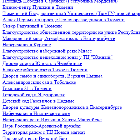
Площадь Победы в Саранске (Республика Мордовия)
Бизнес-центр Пушкин в Тюмени
Тюменский Государственный Университет (ТюмГУ) новый кор
Аллея Первых на проезде Геологоразведчиков в Тюмени
Сквер Радужный в Тюмени
Благоустройство общественной территории на улице Республик
Макаровский мост, Атмофестиваль в Екатеринбурге
Набережная в Кургане
Благоустройство набережной реки Миасс
Благоустройство пешеходной зоны у ТЦ "Южный"
Дворец спорта Юность в Челябинске
Благоустройство озера Тихое в Тюмени
Дворец самбо и единоборств, Верхняя Пышма
Александровский сад в Тобольске
Гимназия 21 в Тюмени
Городской сад в Ялуторовске
Детский сад Газовичок в Надыме
Дворец культуры Железнодорожников в Екатеринбурге
Набережная в Нижневартовске
Набережная реки Иртыш в Ханты-Мансийске
Парк Российско-Армянской дружбы
Территория рядом с ТЦ Новый магнат
Торговый центр Верхний Бор