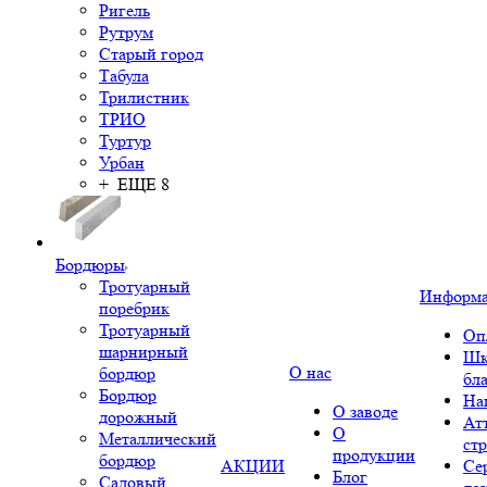
Ригель
Рутрум
Старый город
Табула
Трилистник
ТРИО
Туртур
Урбан
+ ЕЩЕ 8
Бордюры
Тротуарный
Информ
поребрик
Тротуарный
Оп
шарнирный
Шк
О нас
бордюр
бл
Бордюр
На
О заводе
дорожный
Ат
О
Металлический
ст
продукции
бордюр
АКЦИИ
Се
Блог
Садовый