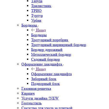
Табула
Трилистник
ТРИО
Туртур
Урбан
Бордюры
Назад
Бордюры
Тротуарный поребрик
Тротуарный шарнирный бордюр
Бордюр дорожный
Металлический бордюр
Садовый бордюр
Оформление ландшафта
Назад
Оформление ландшафта
Заборный блок
Подпорный блок
Газонная решетка
Кирпич
Услуги дизайна !NEW
Геотекстиль
Средства для ухода за плиткой