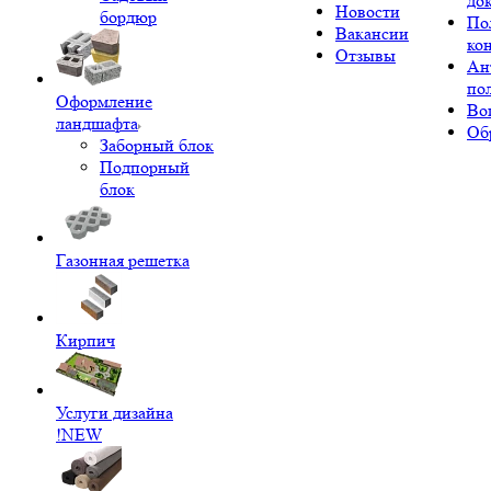
до
Новости
бордюр
По
Вакансии
ко
Отзывы
Ан
по
Оформление
Во
ландшафта
Об
Заборный блок
Подпорный
блок
Газонная решетка
Кирпич
Услуги дизайна
!NEW