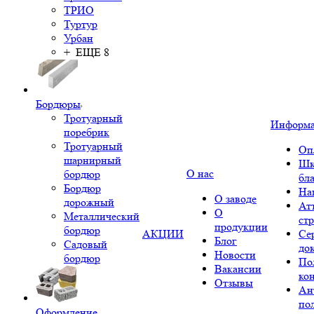
ТРИО
Туртур
Урбан
+ ЕЩЕ 8
Бордюры
Тротуарный
Информ
поребрик
Тротуарный
Оп
шарнирный
Шк
О нас
бордюр
бл
Бордюр
На
О заводе
дорожный
Ат
О
Металлический
ст
продукции
бордюр
АКЦИИ
Се
Блог
Садовый
до
Новости
бордюр
По
Вакансии
ко
Отзывы
Ан
по
Оформление