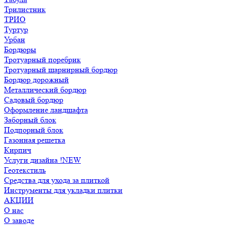
Трилистник
ТРИО
Туртур
Урбан
Бордюры
Тротуарный поребрик
Тротуарный шарнирный бордюр
Бордюр дорожный
Металлический бордюр
Садовый бордюр
Оформление ландшафта
Заборный блок
Подпорный блок
Газонная решетка
Кирпич
Услуги дизайна !NEW
Геотекстиль
Средства для ухода за плиткой
Инструменты для укладки плитки
АКЦИИ
О нас
О заводе