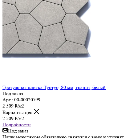
Тротуарная плитка Туртур, 80 мм, гранит, белый
Под заказ
Арт.: 00-00020799
2 509
₽
/м2
Варианты цен
2 509
₽
/м2
Подробности
Под заказ
Наши менеджеры обязательно свяжутся с вами и уточнят