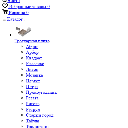
Войти
Избранные товары
0
Корзина
0
Каталог
Тротуарная плита
Абрис
Арбор
Квадрат
Классико
Литос
Мозаика
Паркет
Петра
Прямоугольник
Регата
Ригель
Рутрум
Старый город
Табула
Трилистник