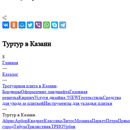
Туртур в Казани
8
Главная
—
Каталог
—
Тротуарная плита в Казани
Бордюры
Оформление ландшафта
Газонная
решетка
Кирпич
Услуги дизайна !NEW
Геотекстиль
Средства
для ухода за плиткой
Инструменты для укладки плитки
—
Туртур в Казани
Абрис
Арбор
Квадрат
Классико
Литос
Мозаика
Паркет
Петра
Прямо
город
Табула
Трилистник
ТРИО
Урбан