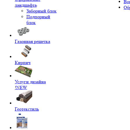
Во
ландшафта
Об
Заборный блок
Подпорный
блок
Газонная решетка
Кирпич
Услуги дизайна
!NEW
Геотекстиль