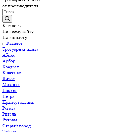
от производителя
Каталог
По всему сайту
По каталогу
Каталог
Тротуарная плита
Абрис
Арбор
Квадрат
Классико
Литос
Мозаика
Паркет
Петра
Прямоугольник
Регата
Ригель
Рутрум
Старый город
Табула