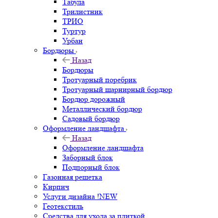
Табула
Трилистник
ТРИО
Туртур
Урбан
Бордюры
Назад
Бордюры
Тротуарный поребрик
Тротуарный шарнирный бордюр
Бордюр дорожный
Металлический бордюр
Садовый бордюр
Оформление ландшафта
Назад
Оформление ландшафта
Заборный блок
Подпорный блок
Газонная решетка
Кирпич
Услуги дизайна !NEW
Геотекстиль
Средства для ухода за плиткой