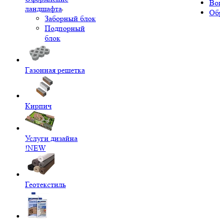
Во
ландшафта
Об
Заборный блок
Подпорный
блок
Газонная решетка
Кирпич
Услуги дизайна
!NEW
Геотекстиль