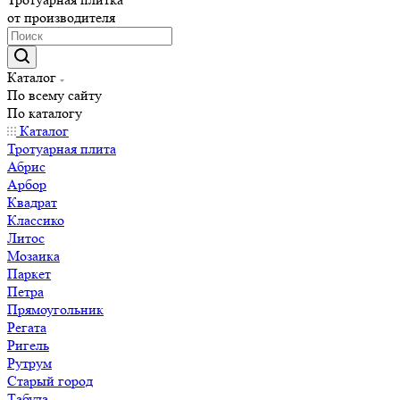
от производителя
Каталог
По всему сайту
По каталогу
Каталог
Тротуарная плита
Абрис
Арбор
Квадрат
Классико
Литос
Мозаика
Паркет
Петра
Прямоугольник
Регата
Ригель
Рутрум
Старый город
Табула