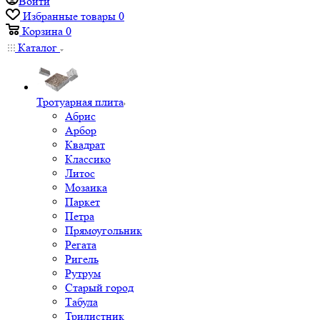
Войти
Избранные товары
0
Корзина
0
Каталог
Тротуарная плита
Абрис
Арбор
Квадрат
Классико
Литос
Мозаика
Паркет
Петра
Прямоугольник
Регата
Ригель
Рутрум
Старый город
Табула
Трилистник