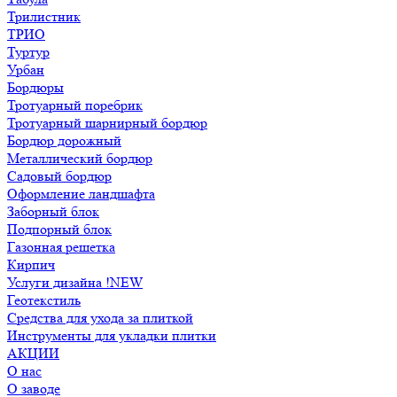
Трилистник
ТРИО
Туртур
Урбан
Бордюры
Тротуарный поребрик
Тротуарный шарнирный бордюр
Бордюр дорожный
Металлический бордюр
Садовый бордюр
Оформление ландшафта
Заборный блок
Подпорный блок
Газонная решетка
Кирпич
Услуги дизайна !NEW
Геотекстиль
Средства для ухода за плиткой
Инструменты для укладки плитки
АКЦИИ
О нас
О заводе