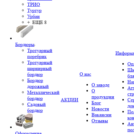
ТРИО
Туртур
Урбан
+ ЕЩЕ 8
Бордюры
Тротуарный
Информ
поребрик
Тротуарный
Оп
шарнирный
Шк
О нас
бордюр
бл
Бордюр
На
О заводе
дорожный
Ат
О
Металлический
ст
продукции
бордюр
АКЦИИ
Се
Блог
Садовый
до
Новости
бордюр
По
Вакансии
ко
Отзывы
Ан
по
Оформление