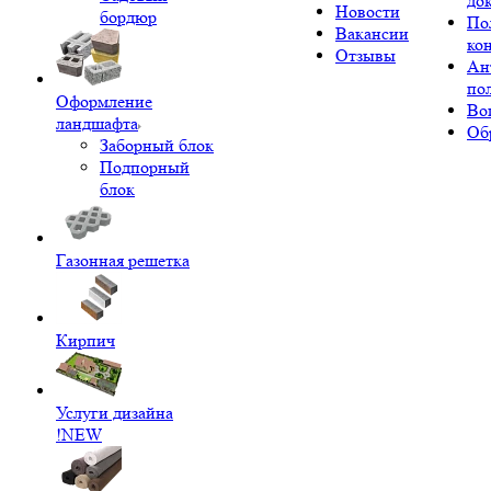
до
Новости
бордюр
По
Вакансии
ко
Отзывы
Ан
по
Оформление
Во
ландшафта
Об
Заборный блок
Подпорный
блок
Газонная решетка
Кирпич
Услуги дизайна
!NEW