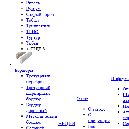
Ригель
Рутрум
Старый город
Табула
Трилистник
ТРИО
Туртур
Урбан
+ ЕЩЕ 8
Бордюры
Тротуарный
Информ
поребрик
Тротуарный
Оп
шарнирный
Шк
О нас
бордюр
бл
Бордюр
На
О заводе
дорожный
Ат
О
Металлический
ст
продукции
бордюр
АКЦИИ
Се
Блог
Садовый