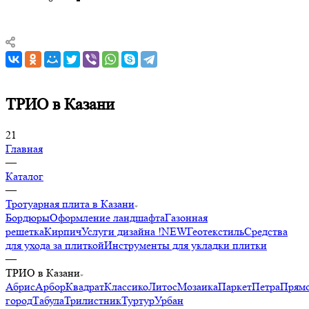
ТРИО в Казани
21
Главная
—
Каталог
—
Тротуарная плита в Казани
Бордюры
Оформление ландшафта
Газонная
решетка
Кирпич
Услуги дизайна !NEW
Геотекстиль
Средства
для ухода за плиткой
Инструменты для укладки плитки
—
ТРИО в Казани
Абрис
Арбор
Квадрат
Классико
Литос
Мозаика
Паркет
Петра
Прямо
город
Табула
Трилистник
Туртур
Урбан