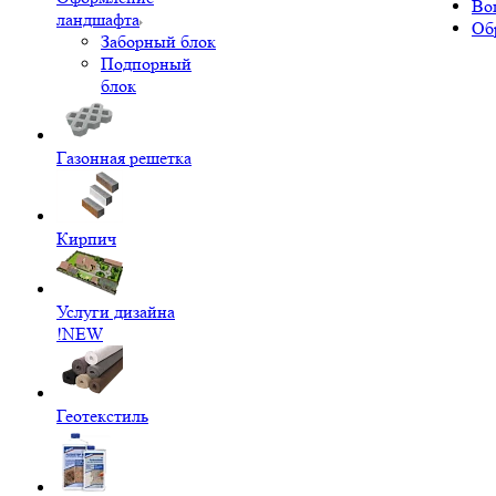
Во
ландшафта
Об
Заборный блок
Подпорный
блок
Газонная решетка
Кирпич
Услуги дизайна
!NEW
Геотекстиль