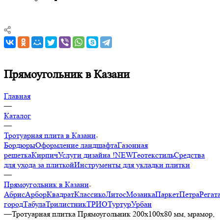
Прямоугольник в Казани
Главная
—
Каталог
—
Тротуарная плита в Казани
Бордюры
Оформление ландшафта
Газонная
решетка
Кирпич
Услуги дизайна !NEW
Геотекстиль
Средства
для ухода за плиткой
Инструменты для укладки плитки
—
Прямоугольник в Казани
Абрис
Арбор
Квадрат
Классико
Литос
Мозаика
Паркет
Петра
Регат
город
Табула
Трилистник
ТРИО
Туртур
Урбан
—
Тротуарная плитка Прямоугольник 200х100х80 мм, мрамор,