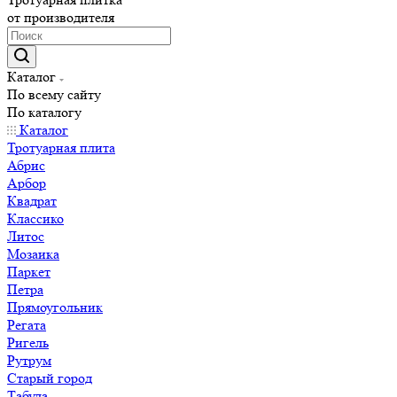
от производителя
Каталог
По всему сайту
По каталогу
Каталог
Тротуарная плита
Абрис
Арбор
Квадрат
Классико
Литос
Мозаика
Паркет
Петра
Прямоугольник
Регата
Ригель
Рутрум
Старый город
Табула