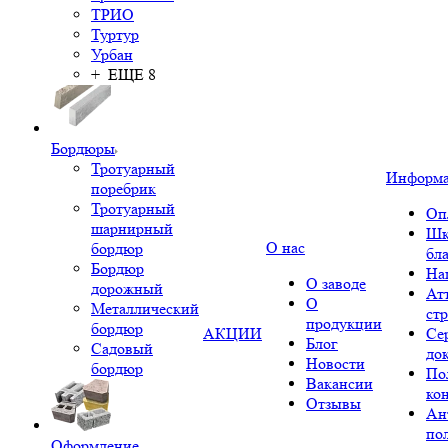
ТРИО
Туртур
Урбан
+ ЕЩЕ 8
Бордюры
Тротуарный
Информ
поребрик
Тротуарный
Оп
шарнирный
Шк
О нас
бордюр
бл
Бордюр
На
О заводе
дорожный
Ат
О
Металлический
ст
продукции
бордюр
АКЦИИ
Се
Блог
Садовый
до
Новости
бордюр
По
Вакансии
ко
Отзывы
Ан
по
Оформление