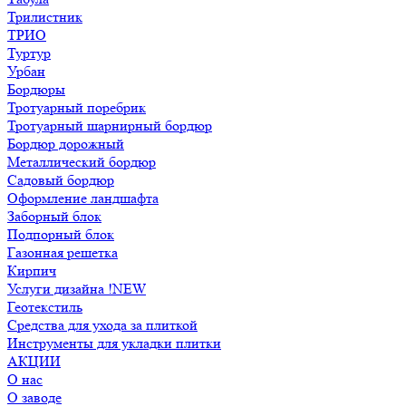
Трилистник
ТРИО
Туртур
Урбан
Бордюры
Тротуарный поребрик
Тротуарный шарнирный бордюр
Бордюр дорожный
Металлический бордюр
Садовый бордюр
Оформление ландшафта
Заборный блок
Подпорный блок
Газонная решетка
Кирпич
Услуги дизайна !NEW
Геотекстиль
Средства для ухода за плиткой
Инструменты для укладки плитки
АКЦИИ
О нас
О заводе