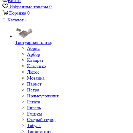
Войти
Избранные товары
0
Корзина
0
Каталог
Тротуарная плита
Абрис
Арбор
Квадрат
Классико
Литос
Мозаика
Паркет
Петра
Прямоугольник
Регата
Ригель
Рутрум
Старый город
Табула
Трилистник