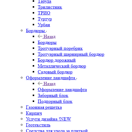
Табула
Трилистник
ТРИО
Туртур
Урбан
Бордюры
Назад
Бордюры
Тротуарный поребрик
Тротуарный шарнирный бордюр
Бордюр дорожный
Металлический бордюр
Садовый бордюр
Оформление ландшафта
Назад
Оформление ландшафта
Заборный блок
Подпорный блок
Газонная решетка
Кирпич
Услуги дизайна !NEW
Геотекстиль
Средства для ухода за плиткой