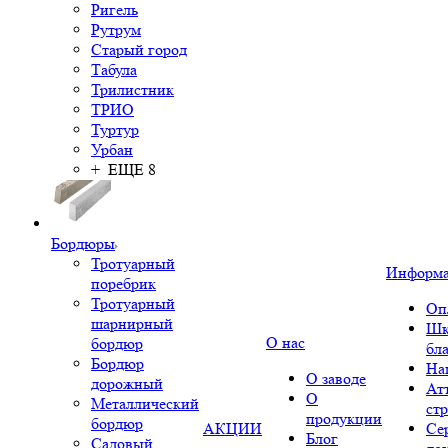
Ригель
Рутрум
Старый город
Табула
Трилистник
ТРИО
Туртур
Урбан
+ ЕЩЕ 8
Бордюры
Тротуарный
Информ
поребрик
Тротуарный
Оп
шарнирный
Шк
О нас
бордюр
бл
Бордюр
На
О заводе
дорожный
Ат
О
Металлический
ст
продукции
бордюр
АКЦИИ
Се
Блог
Садовый