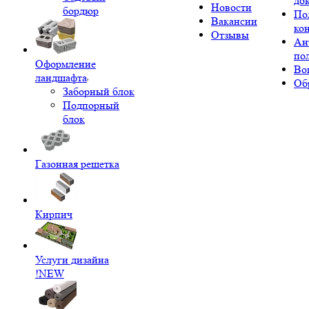
до
Новости
бордюр
По
Вакансии
ко
Отзывы
Ан
по
Оформление
Во
ландшафта
Об
Заборный блок
Подпорный
блок
Газонная решетка
Кирпич
Услуги дизайна
!NEW