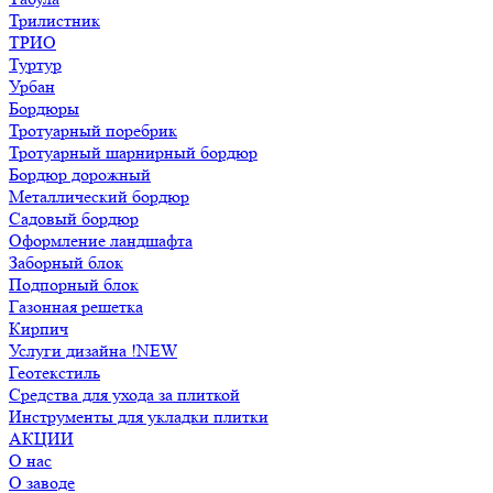
Трилистник
ТРИО
Туртур
Урбан
Бордюры
Тротуарный поребрик
Тротуарный шарнирный бордюр
Бордюр дорожный
Металлический бордюр
Садовый бордюр
Оформление ландшафта
Заборный блок
Подпорный блок
Газонная решетка
Кирпич
Услуги дизайна !NEW
Геотекстиль
Средства для ухода за плиткой
Инструменты для укладки плитки
АКЦИИ
О нас
О заводе