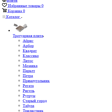
Войти
Избранные товары
0
Корзина
0
Каталог
Тротуарная плита
Абрис
Арбор
Квадрат
Классико
Литос
Мозаика
Паркет
Петра
Прямоугольник
Регата
Ригель
Рутрум
Старый город
Табула
Трилистник