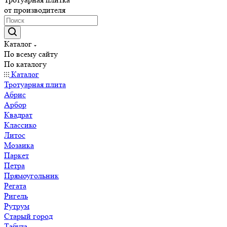
от производителя
Каталог
По всему сайту
По каталогу
Каталог
Тротуарная плита
Абрис
Арбор
Квадрат
Классико
Литос
Мозаика
Паркет
Петра
Прямоугольник
Регата
Ригель
Рутрум
Старый город
Табула