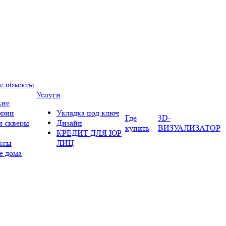
е объекты
Услуги
кие
ории
Укладка под ключ
Где
3D-
и скверы
Дизайн
купить
ВИЗУАЛИЗАТОР
КРЕДИТ ДЛЯ ЮР
ксы
ЛИЦ
е дома