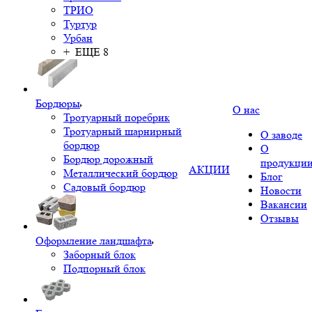
ТРИО
Туртур
Урбан
+ ЕЩЕ 8
Бордюры
О нас
Тротуарный поребрик
Тротуарный шарнирный
О заводе
бордюр
О
Бордюр дорожный
продукци
АКЦИИ
Металлический бордюр
Блог
Садовый бордюр
Новости
Вакансии
Отзывы
Оформление ландшафта
Заборный блок
Подпорный блок