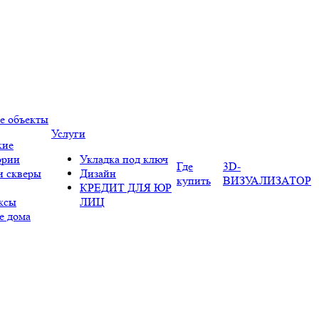
е объекты
Услуги
кие
ории
Укладка под ключ
Где
3D-
и скверы
Дизайн
купить
ВИЗУАЛИЗАТОР
КРЕДИТ ДЛЯ ЮР
ксы
ЛИЦ
е дома