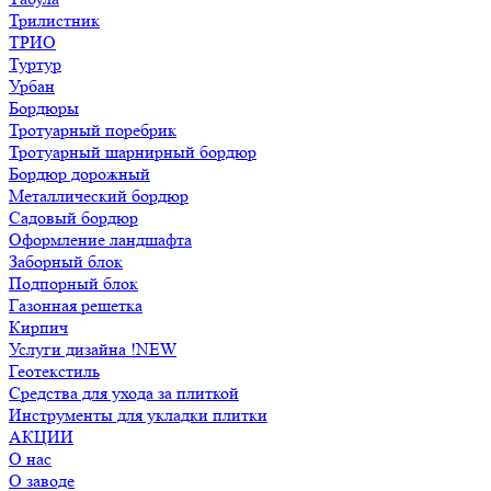
Трилистник
ТРИО
Туртур
Урбан
Бордюры
Тротуарный поребрик
Тротуарный шарнирный бордюр
Бордюр дорожный
Металлический бордюр
Садовый бордюр
Оформление ландшафта
Заборный блок
Подпорный блок
Газонная решетка
Кирпич
Услуги дизайна !NEW
Геотекстиль
Средства для ухода за плиткой
Инструменты для укладки плитки
АКЦИИ
О нас
О заводе