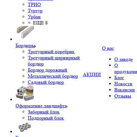
ТРИО
Туртур
Урбан
+ ЕЩЕ 8
Бордюры
О нас
Тротуарный поребрик
Тротуарный шарнирный
О заводе
бордюр
О
Бордюр дорожный
продукци
АКЦИИ
Металлический бордюр
Блог
Садовый бордюр
Новости
Вакансии
Отзывы
Оформление ландшафта
Заборный блок
Подпорный блок