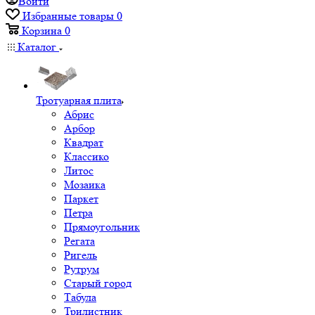
Войти
Избранные товары
0
Корзина
0
Каталог
Тротуарная плита
Абрис
Арбор
Квадрат
Классико
Литос
Мозаика
Паркет
Петра
Прямоугольник
Регата
Ригель
Рутрум
Старый город
Табула
Трилистник