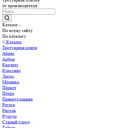
от производителя
Каталог
По всему сайту
По каталогу
Каталог
Тротуарная плита
Абрис
Арбор
Квадрат
Классико
Литос
Мозаика
Паркет
Петра
Прямоугольник
Регата
Ригель
Рутрум
Старый город
Табула