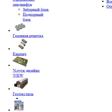
Во
ландшафта
Об
Заборный блок
Подпорный
блок
Газонная решетка
Кирпич
Услуги дизайна
!NEW
Геотекстиль