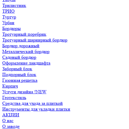
Трилистник
ТРИО
Туртур
Урбан
Бордюры
Тротуарный поребрик
Тротуарный шарнирный бордюр
Бордюр дорожный
Металлический бордюр
Садовый бордюр
Оформление ландшафта
Заборный блок
Подпорный блок
Газонная решетка
Кирпич
Услуги дизайна !NEW
Геотекстиль
Средства для ухода за плиткой
Инструменты для укладки плитки
АКЦИИ
О нас
О заводе