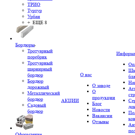
ТРИО
Туртур
Урбан
+ ЕЩЕ 8
Бордюры
Тротуарный
Информ
поребрик
Тротуарный
Оп
шарнирный
Шк
О нас
бордюр
бл
Бордюр
На
О заводе
дорожный
Ат
О
Металлический
ст
продукции
бордюр
АКЦИИ
Се
Блог
Садовый
до
Новости
бордюр
По
Вакансии
ко
Отзывы
Ан
по
Оформление