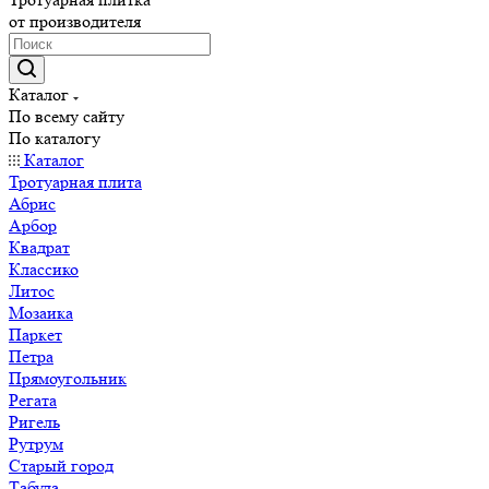
от производителя
Каталог
По всему сайту
По каталогу
Каталог
Тротуарная плита
Абрис
Арбор
Квадрат
Классико
Литос
Мозаика
Паркет
Петра
Прямоугольник
Регата
Ригель
Рутрум
Старый город
Табула