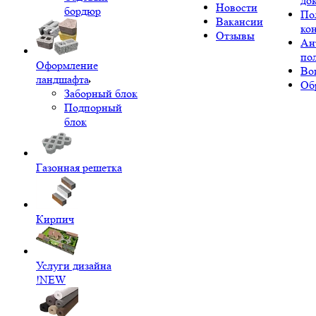
до
Новости
бордюр
По
Вакансии
ко
Отзывы
Ан
по
Оформление
Во
ландшафта
Об
Заборный блок
Подпорный
блок
Газонная решетка
Кирпич
Услуги дизайна
!NEW