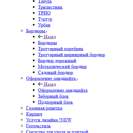
Табула
Трилистник
ТРИО
Туртур
Урбан
Бордюры
Назад
Бордюры
Тротуарный поребрик
Тротуарный шарнирный бордюр
Бордюр дорожный
Металлический бордюр
Садовый бордюр
Оформление ландшафта
Назад
Оформление ландшафта
Заборный блок
Подпорный блок
Газонная решетка
Кирпич
Услуги дизайна !NEW
Геотекстиль
Средства для ухода за плиткой