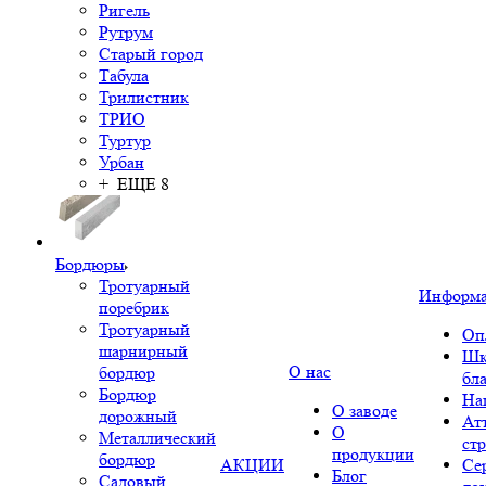
Ригель
Рутрум
Старый город
Табула
Трилистник
ТРИО
Туртур
Урбан
+ ЕЩЕ 8
Бордюры
Тротуарный
Информ
поребрик
Тротуарный
Оп
шарнирный
Шк
О нас
бордюр
бл
Бордюр
На
О заводе
дорожный
Ат
О
Металлический
ст
продукции
бордюр
АКЦИИ
Се
Блог
Садовый