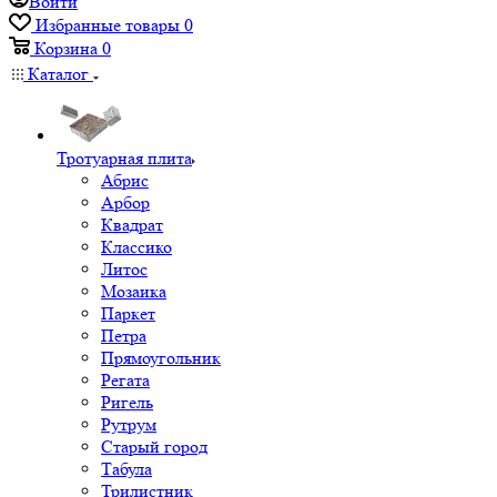
Войти
Избранные товары
0
Корзина
0
Каталог
Тротуарная плита
Абрис
Арбор
Квадрат
Классико
Литос
Мозаика
Паркет
Петра
Прямоугольник
Регата
Ригель
Рутрум
Старый город
Табула
Трилистник