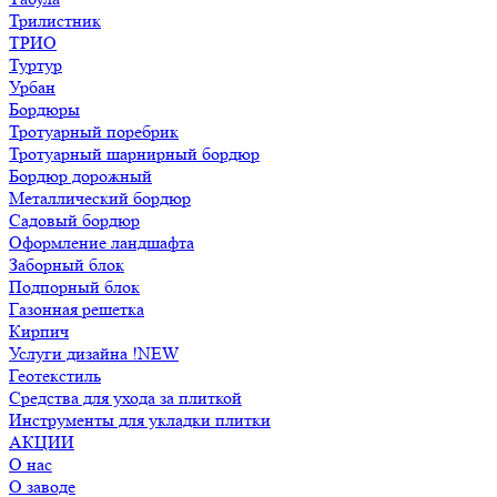
Трилистник
ТРИО
Туртур
Урбан
Бордюры
Тротуарный поребрик
Тротуарный шарнирный бордюр
Бордюр дорожный
Металлический бордюр
Садовый бордюр
Оформление ландшафта
Заборный блок
Подпорный блок
Газонная решетка
Кирпич
Услуги дизайна !NEW
Геотекстиль
Средства для ухода за плиткой
Инструменты для укладки плитки
АКЦИИ
О нас
О заводе