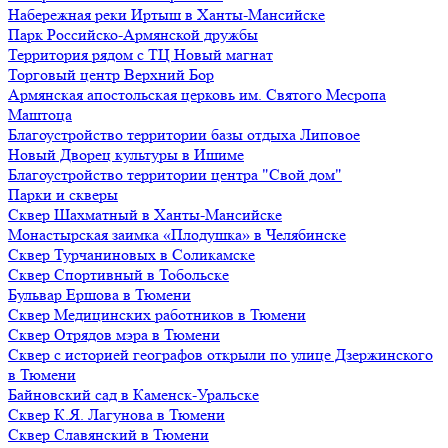
Набережная реки Иртыш в Ханты-Мансийске
Парк Российско-Армянской дружбы
Территория рядом с ТЦ Новый магнат
Торговый центр Верхний Бор
Армянская апостольская церковь им. Святого Месропа
Маштоца
Благоустройство территории базы отдыха Липовое
Нoвый Двoрeц культуры в Ишимe
Благоустройство территории центра "Свой дом"
Парки и скверы
Сквер Шахматный в Ханты-Мансийске
Монастырская заимка «Плодушка» в Челябинске
Сквер Турчаниновых в Соликамске
Сквер Спортивный в Тобольске
Бульвар Ершова в Тюмени
Сквер Медицинских работников в Тюмени
Сквер Отрядов мэра в Тюмени
Сквер с историей географов открыли по улице Дзержинского
в Тюмени
Байновский сад в Каменск-Уральске
Сквер К.Я. Лагунова в Тюмени
Сквер Славянский в Тюмени