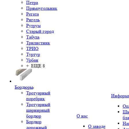
Петра
Прямоугольник
Регата
Ригель
Рутрум
Старый город
Табула
Трилистник
ТРИО
Туртур
Урбан
+ ЕЩЕ 8
Бордюры
Тротуарный
Информ
поребрик
Тротуарный
Оп
шарнирный
Шк
бордюр
О нас
бл
Бордюр
На
О заводе
дорожный