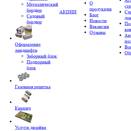
Ат
О
Металлический
ст
продукции
бордюр
АКЦИИ
Се
Блог
Садовый
до
Новости
бордюр
По
Вакансии
ко
Отзывы
Ан
по
Оформление
Во
ландшафта
Об
Заборный блок
Подпорный
блок
Газонная решетка
Кирпич
Услуги дизайна