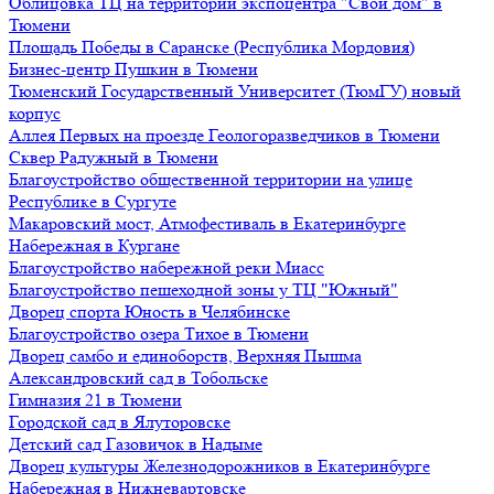
Облицовка ТЦ на территории экспоцентра "Свой дом" в
Тюмени
Площадь Победы в Саранске (Республика Мордовия)
Бизнес-центр Пушкин в Тюмени
Тюменский Государственный Университет (ТюмГУ) новый
корпус
Аллея Первых на проезде Геологоразведчиков в Тюмени
Сквер Радужный в Тюмени
Благоустройство общественной территории на улице
Республике в Сургуте
Макаровский мост, Атмофестиваль в Екатеринбурге
Набережная в Кургане
Благоустройство набережной реки Миасс
Благоустройство пешеходной зоны у ТЦ "Южный"
Дворец спорта Юность в Челябинске
Благоустройство озера Тихое в Тюмени
Дворец самбо и единоборств, Верхняя Пышма
Александровский сад в Тобольске
Гимназия 21 в Тюмени
Городской сад в Ялуторовске
Детский сад Газовичок в Надыме
Дворец культуры Железнодорожников в Екатеринбурге
Набережная в Нижневартовске