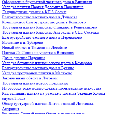
Оформление брусчаткой частного дома в Винзилях
Укладка плитки Паркет Доломит в Паренкина
Ландшафтный дизайн в КП 3 Сосны
Благоустройство частного дома в Дударева
Комплексное благоустройство дома в Комарово
Тротуарная плитка Классико Стандарт в Решетниково
Тротуарная плитка Классико Антрацит в СНТ Сосенка
Благоустройство частного дома в Перевалово
Мощение в п. Зубарево
Новый объект в Тюмени на Лесобазе
Плитка Ла-Линия на участке в Винзилях
Дом в деревне Падерина
Укладка бетонной плитки серого цвета в Комарово
Благоустройство частного дома в Букино
Укладка тротуарной плитки в Мальково
Законченный объект в Луговом
Тротуарная плитка нового поколения
Из огорода тоже можно сделать произведение искусства
Как выглядит плитка на участке в поселке Зеленые Холмы
спустя 2 года
Обзор тротуарной плитки Литос, гладкий Листопад,
Антрацит
Брусчатка Старый город Осень в частном доме