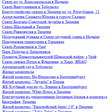
Сквер по ул. Комсомольская в Надыме
Сквер Выпускников в Тобольске
Благоустройство сквера в Тюмени по ул. Республики, 21
Аллея имени Салавата Юлаева в городе Салават
Сквер Болгаро-Советской дружбы в Тюмени
Сквер Школьный в Тюмени
Сквер Равновесия в Тюмени
Молодежный бульвар и Сквер трудовой славы в Надыме
Придомовая территория в Тарманах
Сквер Романтиков в Урае
Парк Победы в Лабытнанги
Площадь Первооткрывателей Шаимской нефти, г.Урай
Сквер святых Петра и Февронии, п.Харп, ЯНАО
Аптекарский сад в Тобольске
Жилые комплексы
Жилой комплекс На Некрасова в Екатеринбурге
Жилой комплекс "Дружба" в Перми
ЖК Клубный дом на ул. Ленина в Екатеринбурге
Жилой комплекс White House в Тюмени
Конструкции из декоративных бетонных блоков в комплексе
Биография, Тюмень
Жилой комплекс "Европейский берег 2.0" в Тюмени
Жилой комплекс "Дабл-Дабл" в Тюмени