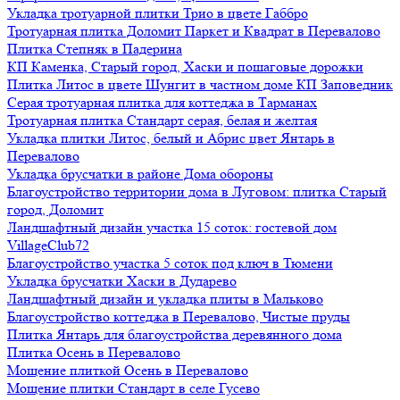
Укладка тротуарной плитки Трио в цвете Габбро
Тротуарная плитка Доломит Паркет и Квадрат в Перевалово
Плитка Степняк в Падерина
КП Каменка, Старый город, Хаски и пошаговые дорожки
Плитка Литос в цвете Шунгит в частном доме КП Заповедник
Серая тротуарная плитка для коттеджа в Тарманах
Тротуарная плитка Стандарт серая, белая и желтая
Укладка плитки Литос, белый и Абрис цвет Янтарь в
Перевалово
Укладка брусчатки в районе Дома обороны
Благоустройство территории дома в Луговом: плитка Старый
город, Доломит
Ландшафтный дизайн участка 15 соток: гостевой дом
VillageClub72
Благоустройство участка 5 соток под ключ в Тюмени
Укладка брусчатки Хаски в Дударево
Ландшафтный дизайн и укладка плиты в Мальково
Благоустройство коттеджа в Перевалово, Чистые пруды
Плитка Янтарь для благоустройства деревянного дома
Плитка Осень в Перевалово
Мощение плиткой Осень в Перевалово
Мощение плитки Стандарт в селе Гусево