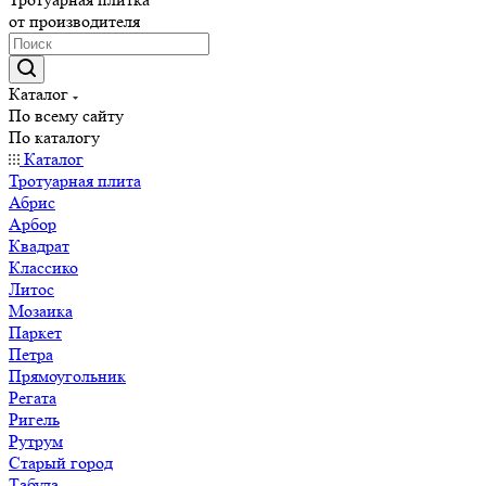
от производителя
Каталог
По всему сайту
По каталогу
Каталог
Тротуарная плита
Абрис
Арбор
Квадрат
Классико
Литос
Мозаика
Паркет
Петра
Прямоугольник
Регата
Ригель
Рутрум
Старый город
Табула