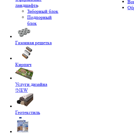
Во
ландшафта
Об
Заборный блок
Подпорный
блок
Газонная решетка
Кирпич
Услуги дизайна
!NEW
Геотекстиль