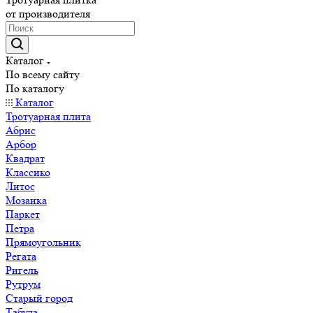
от производителя
Каталог
По всему сайту
По каталогу
Каталог
Тротуарная плита
Абрис
Арбор
Квадрат
Классико
Литос
Мозаика
Паркет
Петра
Прямоугольник
Регата
Ригель
Рутрум
Старый город
Табула