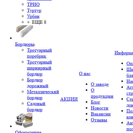
ТРИО
Туртур
Урбан
+ ЕЩЕ 8
Бордюры
Тротуарный
Информ
поребрик
Тротуарный
Оп
шарнирный
Шк
О нас
бордюр
бл
Бордюр
На
О заводе
дорожный
Ат
О
Металлический
ст
продукции
бордюр
АКЦИИ
Се
Блог
Садовый
до
Новости
бордюр
По
Вакансии
ко
Отзывы
Ан
по
Оформление