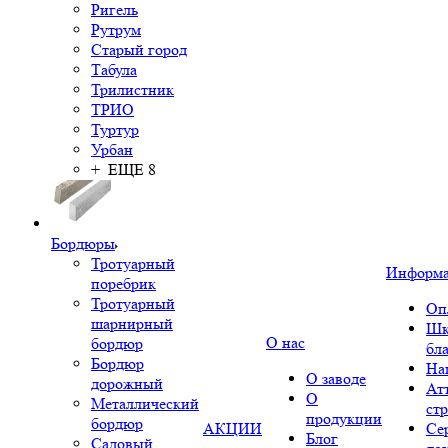
Ригель
Рутрум
Старый город
Табула
Трилистник
ТРИО
Туртур
Урбан
+ ЕЩЕ 8
Бордюры
Тротуарный
Информ
поребрик
Тротуарный
Оп
шарнирный
Шк
О нас
бордюр
бл
Бордюр
На
О заводе
дорожный
Ат
О
Металлический
ст
продукции
бордюр
АКЦИИ
Се
Блог
Садовый