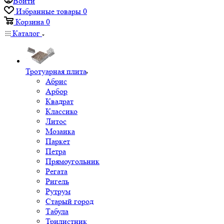
Войти
Избранные товары
0
Корзина
0
Каталог
Тротуарная плита
Абрис
Арбор
Квадрат
Классико
Литос
Мозаика
Паркет
Петра
Прямоугольник
Регата
Ригель
Рутрум
Старый город
Табула
Трилистник