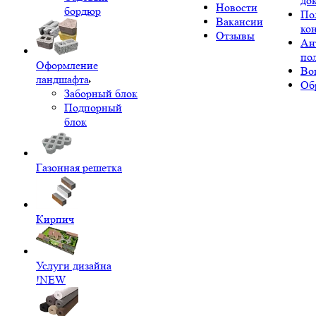
до
Новости
бордюр
По
Вакансии
ко
Отзывы
Ан
по
Оформление
Во
ландшафта
Об
Заборный блок
Подпорный
блок
Газонная решетка
Кирпич
Услуги дизайна
!NEW