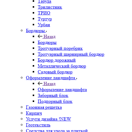
Табула
Трилистник
ТРИО
Туртур
Урбан
Бордюры
Назад
Бордюры
Тротуарный поребрик
Тротуарный шарнирный бордюр
Бордюр дорожный
Металлический бордюр
Садовый бордюр
Оформление ландшафта
Назад
Оформление ландшафта
Заборный блок
Подпорный блок
Газонная решетка
Кирпич
Услуги дизайна !NEW
Геотекстиль
Средства для ухода за плиткой