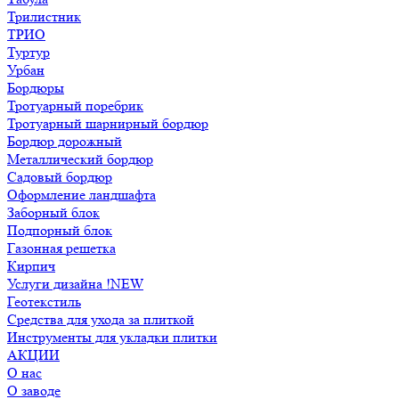
Трилистник
ТРИО
Туртур
Урбан
Бордюры
Тротуарный поребрик
Тротуарный шарнирный бордюр
Бордюр дорожный
Металлический бордюр
Садовый бордюр
Оформление ландшафта
Заборный блок
Подпорный блок
Газонная решетка
Кирпич
Услуги дизайна !NEW
Геотекстиль
Средства для ухода за плиткой
Инструменты для укладки плитки
АКЦИИ
О нас
О заводе