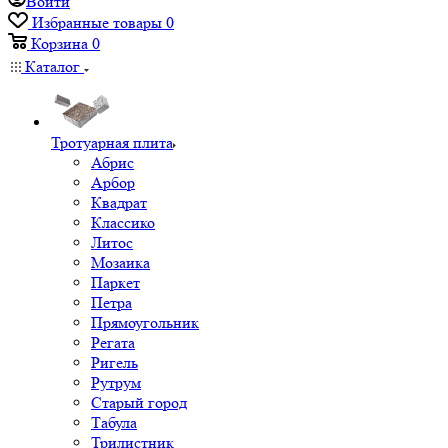
Войти
Избранные товары
0
Корзина
0
Каталог
Тротуарная плита
Абрис
Арбор
Квадрат
Классико
Литос
Мозаика
Паркет
Петра
Прямоугольник
Регата
Ригель
Рутрум
Старый город
Табула
Трилистник