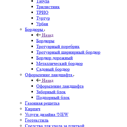
Табула
Трилистник
ТРИО
Туртур
Урбан
Бордюры
Назад
Бордюры
Тротуарный поребрик
Тротуарный шарнирный бордюр
Бордюр дорожный
Металлический бордюр
Садовый бордюр
Оформление ландшафта
Назад
Оформление ландшафта
Заборный блок
Подпорный блок
Газонная решетка
Кирпич
Услуги дизайна !NEW
Геотекстиль
Средства для ухода за плиткой