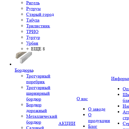
Ригель
Рутрум
Старый город
Табула
Трилистник
ТРИО
Туртур
Урбан
+ ЕЩЕ 8
Бордюры
Тротуарный
Информ
поребрик
Тротуарный
Оп
шарнирный
Шк
О нас
бордюр
бл
Бордюр
На
О заводе
дорожный
Ат
О
Металлический
ст
продукции
бордюр
АКЦИИ
Се
Блог
Садовый