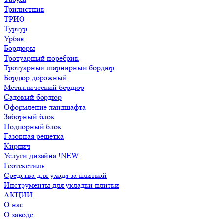
Трилистник
ТРИО
Туртур
Урбан
Бордюры
Тротуарный поребрик
Тротуарный шарнирный бордюр
Бордюр дорожный
Металлический бордюр
Садовый бордюр
Оформление ландшафта
Заборный блок
Подпорный блок
Газонная решетка
Кирпич
Услуги дизайна !NEW
Геотекстиль
Средства для ухода за плиткой
Инструменты для укладки плитки
АКЦИИ
О нас
О заводе