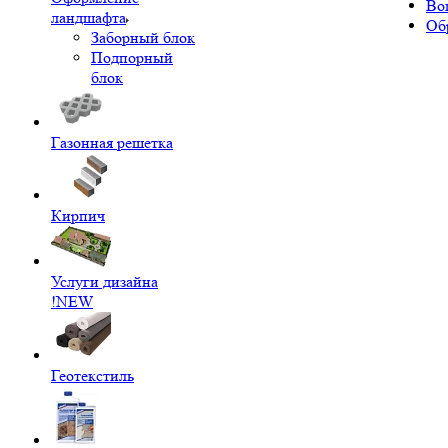
Во
ландшафта
Об
Заборный блок
Подпорный
блок
Газонная решетка
Кирпич
Услуги дизайна
!NEW
Геотекстиль