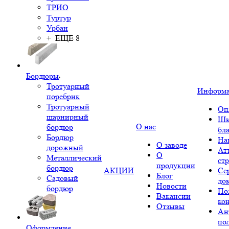
ТРИО
Туртур
Урбан
+ ЕЩЕ 8
Бордюры
Тротуарный
Информ
поребрик
Тротуарный
Оп
шарнирный
Шк
О нас
бордюр
бл
Бордюр
На
О заводе
дорожный
Ат
О
Металлический
ст
продукции
бордюр
АКЦИИ
Се
Блог
Садовый
до
Новости
бордюр
По
Вакансии
ко
Отзывы
Ан
по
Оформление