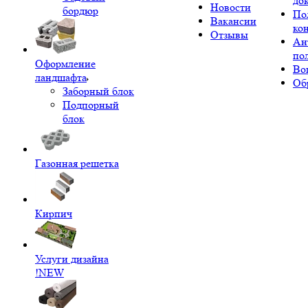
до
Новости
бордюр
По
Вакансии
ко
Отзывы
Ан
по
Оформление
Во
ландшафта
Об
Заборный блок
Подпорный
блок
Газонная решетка
Кирпич
Услуги дизайна
!NEW