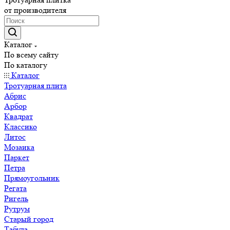
от производителя
Каталог
По всему сайту
По каталогу
Каталог
Тротуарная плита
Абрис
Арбор
Квадрат
Классико
Литос
Мозаика
Паркет
Петра
Прямоугольник
Регата
Ригель
Рутрум
Старый город
Табула