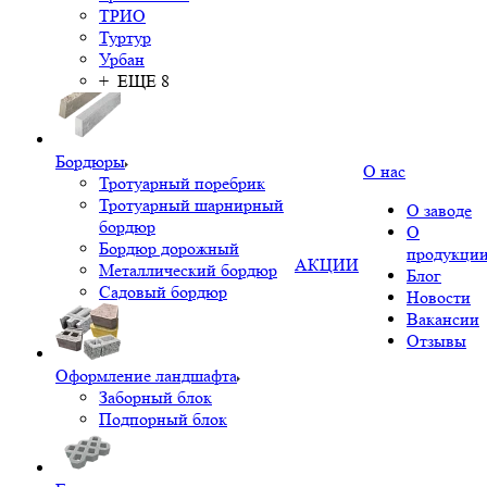
ТРИО
Туртур
Урбан
+ ЕЩЕ 8
Бордюры
О нас
Тротуарный поребрик
Тротуарный шарнирный
О заводе
бордюр
О
Бордюр дорожный
продукци
АКЦИИ
Металлический бордюр
Блог
Садовый бордюр
Новости
Вакансии
Отзывы
Оформление ландшафта
Заборный блок
Подпорный блок