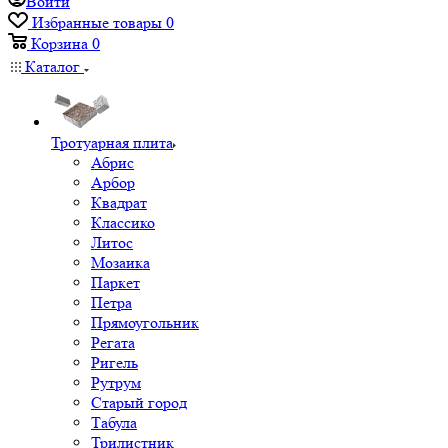
Войти
Избранные товары
0
Корзина
0
Каталог
Тротуарная плита
Абрис
Арбор
Квадрат
Классико
Литос
Мозаика
Паркет
Петра
Прямоугольник
Регата
Ригель
Рутрум
Старый город
Табула
Трилистник