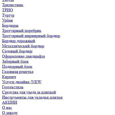
Трилистник
ТРИО
Туртур
Урбан
Бордюры
Тротуарный поребрик
Тротуарный шарнирный бордюр
Бордюр дорожный
Металлический бордюр
Садовый бордюр
Оформление ландшафта
Заборный блок
Подпорный блок
Газонная решетка
Кирпич
Услуги дизайна !NEW
Геотекстиль
Средства для ухода за плиткой
Инструменты для укладки плитки
АКЦИИ
О нас
О заводе