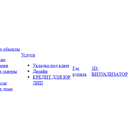
е объекты
Услуги
кие
ории
Укладка под ключ
Где
3D-
и скверы
Дизайн
купить
ВИЗУАЛИЗАТОР
КРЕДИТ ДЛЯ ЮР
ксы
ЛИЦ
е дома