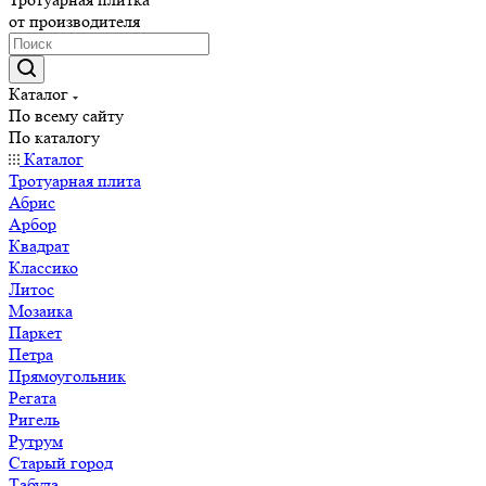
от производителя
Каталог
По всему сайту
По каталогу
Каталог
Тротуарная плита
Абрис
Арбор
Квадрат
Классико
Литос
Мозаика
Паркет
Петра
Прямоугольник
Регата
Ригель
Рутрум
Старый город
Табула