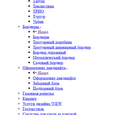
Табула
Трилистник
ТРИО
Туртур
Урбан
Бордюры
Назад
Бордюры
Тротуарный поребрик
Тротуарный шарнирный бордюр
Бордюр дорожный
Металлический бордюр
Садовый бордюр
Оформление ландшафта
Назад
Оформление ландшафта
Заборный блок
Подпорный блок
Газонная решетка
Кирпич
Услуги дизайна !NEW
Геотекстиль
Средства для ухода за плиткой