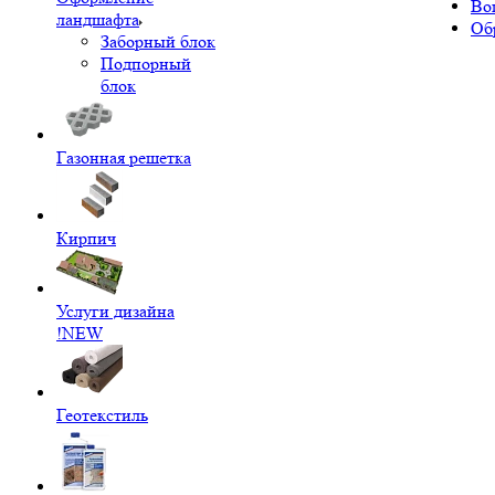
Во
ландшафта
Об
Заборный блок
Подпорный
блок
Газонная решетка
Кирпич
Услуги дизайна
!NEW
Геотекстиль