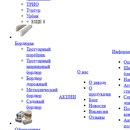
ТРИО
Туртур
Урбан
+ ЕЩЕ 8
Бордюры
Тротуарный
Информ
поребрик
Тротуарный
Оп
шарнирный
Шк
О нас
бордюр
бл
Бордюр
На
О заводе
дорожный
Ат
О
Металлический
ст
продукции
бордюр
АКЦИИ
Се
Блог
Садовый
до
Новости
бордюр
По
Вакансии
ко
Отзывы
Ан
по
Оформление