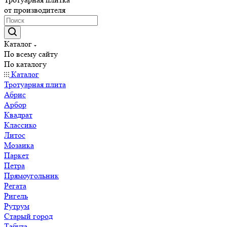
от производителя
Каталог
По всему сайту
По каталогу
Каталог
Тротуарная плита
Абрис
Арбор
Квадрат
Классико
Литос
Мозаика
Паркет
Петра
Прямоугольник
Регата
Ригель
Рутрум
Старый город
Табула