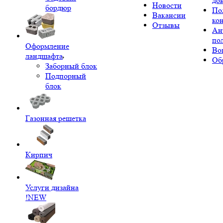
до
Новости
бордюр
По
Вакансии
ко
Отзывы
Ан
по
Оформление
Во
ландшафта
Об
Заборный блок
Подпорный
блок
Газонная решетка
Кирпич
Услуги дизайна
!NEW