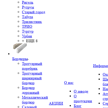
Ригель
Рутрум
Старый город
Табула
Трилистник
ТРИО
Туртур
Урбан
+ ЕЩЕ 8
Бордюры
Тротуарный
Информ
поребрик
Тротуарный
Оп
шарнирный
Шк
О нас
бордюр
бл
Бордюр
На
О заводе
дорожный
Ат
О
Металлический
ст
продукции
бордюр
АКЦИИ
Се
Блог
Садовый