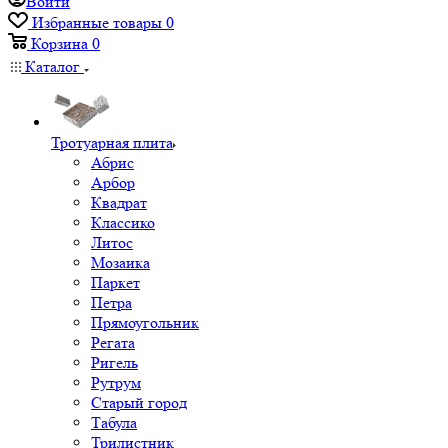
Войти
Избранные товары
0
Корзина
0
Каталог
Тротуарная плита
Абрис
Арбор
Квадрат
Классико
Литос
Мозаика
Паркет
Петра
Прямоугольник
Регата
Ригель
Рутрум
Старый город
Табула
Трилистник