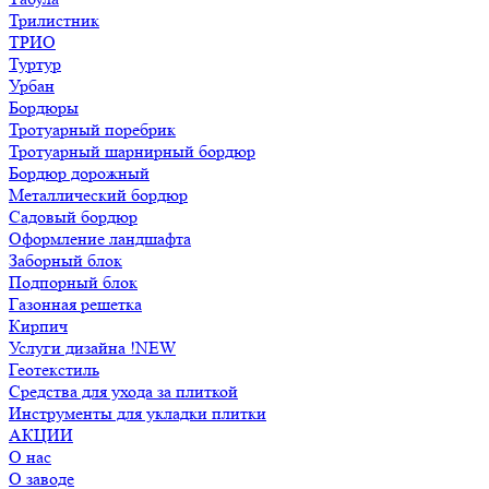
Трилистник
ТРИО
Туртур
Урбан
Бордюры
Тротуарный поребрик
Тротуарный шарнирный бордюр
Бордюр дорожный
Металлический бордюр
Садовый бордюр
Оформление ландшафта
Заборный блок
Подпорный блок
Газонная решетка
Кирпич
Услуги дизайна !NEW
Геотекстиль
Средства для ухода за плиткой
Инструменты для укладки плитки
АКЦИИ
О нас
О заводе