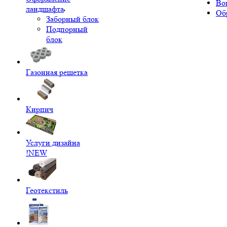
Во
ландшафта
Об
Заборный блок
Подпорный
блок
Газонная решетка
Кирпич
Услуги дизайна
!NEW
Геотекстиль