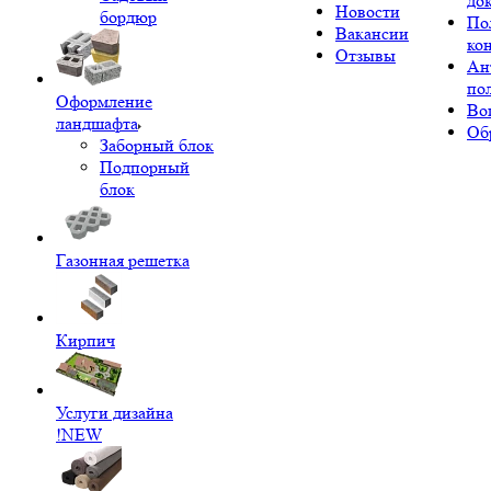
до
Новости
бордюр
По
Вакансии
ко
Отзывы
Ан
по
Оформление
Во
ландшафта
Об
Заборный блок
Подпорный
блок
Газонная решетка
Кирпич
Услуги дизайна
!NEW