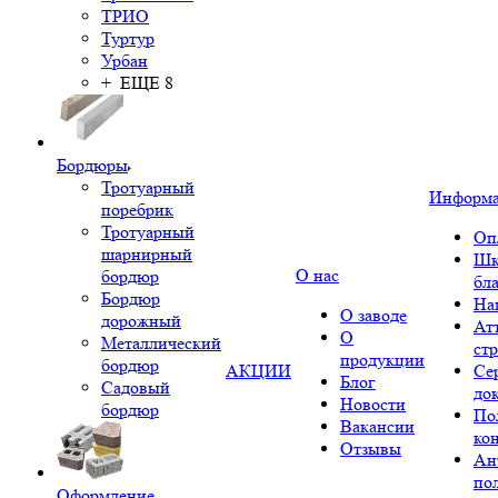
ТРИО
Туртур
Урбан
+ ЕЩЕ 8
Бордюры
Тротуарный
Информ
поребрик
Тротуарный
Оп
шарнирный
Шк
О нас
бордюр
бл
Бордюр
На
О заводе
дорожный
Ат
О
Металлический
ст
продукции
бордюр
АКЦИИ
Се
Блог
Садовый
до
Новости
бордюр
По
Вакансии
ко
Отзывы
Ан
по
Оформление