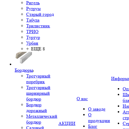
Ригель
Рутрум
Старый город
Табула
Трилистник
ТРИО
Туртур
Урбан
+ ЕЩЕ 8
Бордюры
Тротуарный
Информ
поребрик
Тротуарный
Оп
шарнирный
Шк
О нас
бордюр
бл
Бордюр
На
О заводе
дорожный
Ат
О
Металлический
ст
продукции
бордюр
АКЦИИ
Се
Блог
Садовый