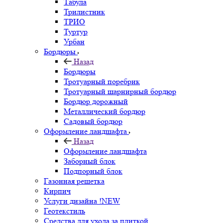
Табула
Трилистник
ТРИО
Туртур
Урбан
Бордюры
Назад
Бордюры
Тротуарный поребрик
Тротуарный шарнирный бордюр
Бордюр дорожный
Металлический бордюр
Садовый бордюр
Оформление ландшафта
Назад
Оформление ландшафта
Заборный блок
Подпорный блок
Газонная решетка
Кирпич
Услуги дизайна !NEW
Геотекстиль
Средства для ухода за плиткой