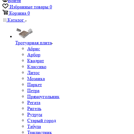
Войти
Избранные товары
0
Корзина
0
Каталог
Тротуарная плита
Абрис
Арбор
Квадрат
Классико
Литос
Мозаика
Паркет
Петра
Прямоугольник
Регата
Ригель
Рутрум
Старый город
Табула
Трилистник