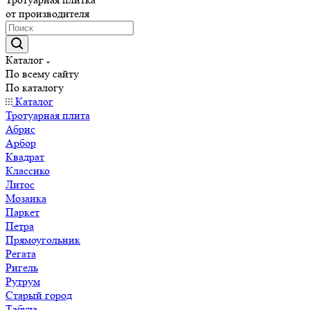
от производителя
Каталог
По всему сайту
По каталогу
Каталог
Тротуарная плита
Абрис
Арбор
Квадрат
Классико
Литос
Мозаика
Паркет
Петра
Прямоугольник
Регата
Ригель
Рутрум
Старый город
Табула