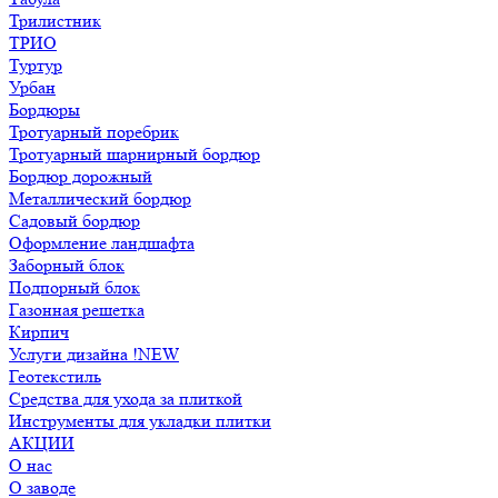
Трилистник
ТРИО
Туртур
Урбан
Бордюры
Тротуарный поребрик
Тротуарный шарнирный бордюр
Бордюр дорожный
Металлический бордюр
Садовый бордюр
Оформление ландшафта
Заборный блок
Подпорный блок
Газонная решетка
Кирпич
Услуги дизайна !NEW
Геотекстиль
Средства для ухода за плиткой
Инструменты для укладки плитки
АКЦИИ
О нас
О заводе